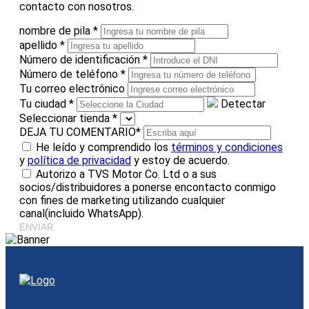
contacto con nosotros.
nombre de pila
*
apellido
*
Número de identificación
*
Número de teléfono
*
Tu correo electrónico
Tu ciudad
*
Detectar
Seleccionar tienda
*
DEJA TU COMENTARIO
*
He leído y comprendido los
términos y condiciones
y
política de privacidad
y estoy de acuerdo.
Autorizo a TVS Motor Co. Ltd o a sus
socios/distribuidores a ponerse encontacto conmigo
con fines de marketing utilizando cualquier
canal(incluido WhatsApp).
ENVIAR